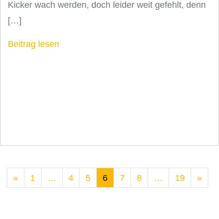
Kicker wach werden, doch leider weit gefehlt, denn
[…]
Beitrag lesen
«
1
…
4
5
6
7
8
…
19
»