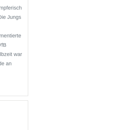
ämpferisch
Die Jungs
mentierte
VfB
lbzeit war
de an