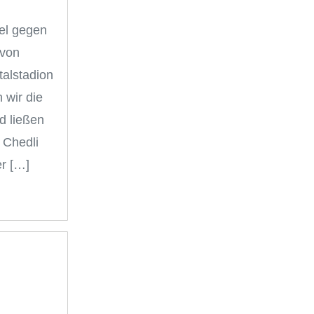
el gegen
 von
talstadion
 wir die
d ließen
 Chedli
er […]