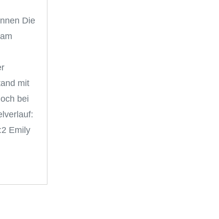
rinnen Die
 am
r
tand mit
noch bei
lverlauf:
:2 Emily