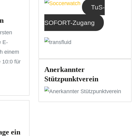
TuS-
on
SOFORT-Zugang
rsten
e E-
h einem
 10:0 für
Anerkannter
Stützpunktverein
age ein