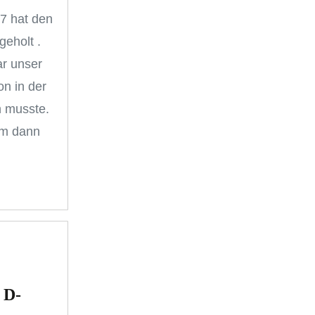
7 hat den
geholt .
ar unser
n in der
n musste.
am dann
 D-