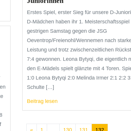
Juniorinnen
Erstes Spiel, erster Sieg für unsere D-Junio
D-Mädchen haben ihr 1. Meisterschaftsspiel
gestrigen Samstag gegen die JSG
Oeventrop/Freienohl/Wennemen nach starke
Leistung und trotz zwischenzeitlichen Rücks
7:4 gewonnen. Leona Bytyqi, die eigentlich 
den E-Mädels spielt glänzte mit 4 Toren. Spie
r
1:0 Leona Bytyqi 2:0 Melinda Irmer 2:1 2:2 3
den
Schulte […]
te
Beitrag lesen
8
f
«
1
…
130
131
132