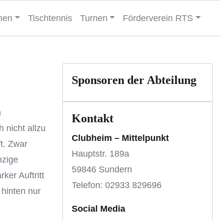
men
Tischtennis
Turnen
Förderverein RTS
Sponsoren der Abteilung
h
Kontakt
 nicht allzu
Clubheim – Mittelpunkt
t. Zwar
Hauptstr. 189a
nzige
59846 Sundern
ker Auftritt
Telefon: 02933 829696
hinten nur
Social Media