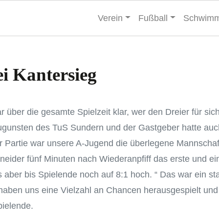
Verein
Fußball
Schwim
ei Kantersieg
ber die gesamte Spielzeit klar, wer den Dreier für sic
zugunsten des TuS Sundern und der Gastgeber hatte auch
der Partie war unsere A-Jugend die überlegene Mannschaf
ider fünf Minuten nach Wiederanpfiff das erste und ei
er bis Spielende noch auf 8:1 hoch. “ Das war ein star
haben uns eine Vielzahl an Chancen herausgespielt und 
pielende.