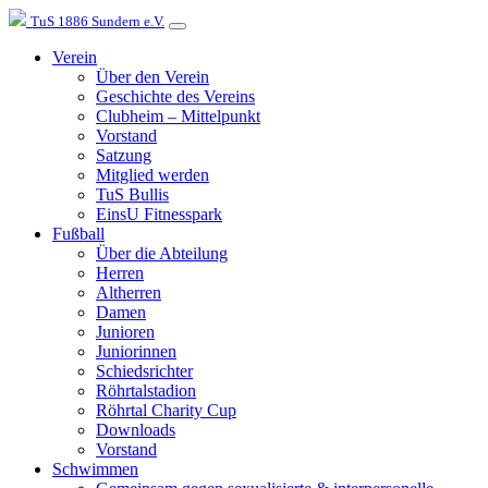
TuS 1886 Sundern e.V.
Verein
Über den Verein
Geschichte des Vereins
Clubheim – Mittelpunkt
Vorstand
Satzung
Mitglied werden
TuS Bullis
EinsU Fitnesspark
Fußball
Über die Abteilung
Herren
Altherren
Damen
Junioren
Juniorinnen
Schiedsrichter
Röhrtalstadion
Röhrtal Charity Cup
Downloads
Vorstand
Schwimmen