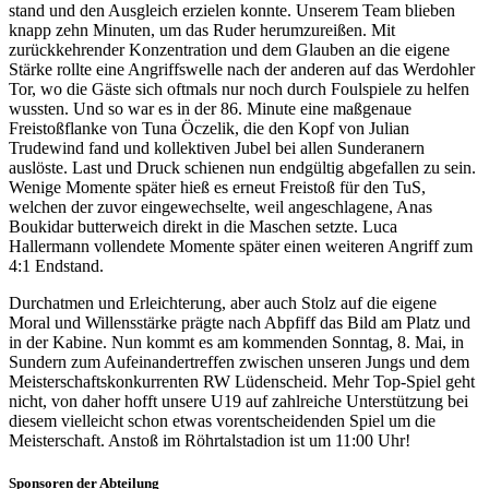
stand und den Ausgleich erzielen konnte. Unserem Team blieben
knapp zehn Minuten, um das Ruder herumzureißen. Mit
zurückkehrender Konzentration und dem Glauben an die eigene
Stärke rollte eine Angriffswelle nach der anderen auf das Werdohler
Tor, wo die Gäste sich oftmals nur noch durch Foulspiele zu helfen
wussten. Und so war es in der 86. Minute eine maßgenaue
Freistoßflanke von Tuna Öczelik, die den Kopf von Julian
Trudewind fand und kollektiven Jubel bei allen Sunderanern
auslöste. Last und Druck schienen nun endgültig abgefallen zu sein.
Wenige Momente später hieß es erneut Freistoß für den TuS,
welchen der zuvor eingewechselte, weil angeschlagene, Anas
Boukidar butterweich direkt in die Maschen setzte. Luca
Hallermann vollendete Momente später einen weiteren Angriff zum
4:1 Endstand.
Durchatmen und Erleichterung, aber auch Stolz auf die eigene
Moral und Willensstärke prägte nach Abpfiff das Bild am Platz und
in der Kabine. Nun kommt es am kommenden Sonntag, 8. Mai, in
Sundern zum Aufeinandertreffen zwischen unseren Jungs und dem
Meisterschaftskonkurrenten RW Lüdenscheid. Mehr Top-Spiel geht
nicht, von daher hofft unsere U19 auf zahlreiche Unterstützung bei
diesem vielleicht schon etwas vorentscheidenden Spiel um die
Meisterschaft. Anstoß im Röhrtalstadion ist um 11:00 Uhr!
Sponsoren der Abteilung