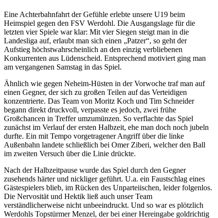
Eine Achterbahnfahrt der Gefühle erlebte unsere U19 beim
Heimspiel gegen den FSV Werdohl. Die Ausgangslage für die
letzten vier Spiele war klar: Mit vier Siegen steigt man in die
Landesliga auf, erlaubt man sich einen „Patzer“, so geht der
Aufstieg höchstwahrscheinlich an den einzig verbliebenen
Konkurrenten aus Lüdenscheid. Entsprechend motiviert ging man
am vergangenen Samstag in das Spiel.
Ähnlich wie gegen Neheim-Hüsten in der Vorwoche traf man auf
einen Gegner, der sich zu großen Teilen auf das Verteidigen
konzentrierte. Das Team von Moritz Koch und Tim Schneider
begann direkt druckvoll, verpasste es jedoch, zwei frühe
Großchancen in Treffer umzumünzen. So verflachte das Spiel
zunächst im Verlauf der ersten Halbzeit, ehe man doch noch jubeln
durfte. Ein mit Tempo vorgetragener Angriff über die linke
Außenbahn landete schließlich bei Omer Ziberi, welcher den Ball
im zweiten Versuch über die Linie drückte.
Nach der Halbzeitpause wurde das Spiel durch den Gegner
zusehends härter und nickliger geführt. U.a. ein Faustschlag eines
Gästespielers blieb, im Rücken des Unparteiischen, leider folgenlos.
Die Nervosität und Hektik ließ auch unser Team
verständlicherweise nicht unbeeindruckt. Und so war es plötzlich
Werdohls Topstürmer Menzel, der bei einer Hereingabe goldrichtig