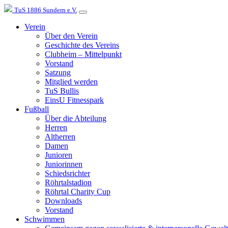
TuS 1886 Sundern e.V.
Verein
Über den Verein
Geschichte des Vereins
Clubheim – Mittelpunkt
Vorstand
Satzung
Mitglied werden
TuS Bullis
EinsU Fitnesspark
Fußball
Über die Abteilung
Herren
Altherren
Damen
Junioren
Juniorinnen
Schiedsrichter
Röhrtalstadion
Röhrtal Charity Cup
Downloads
Vorstand
Schwimmen