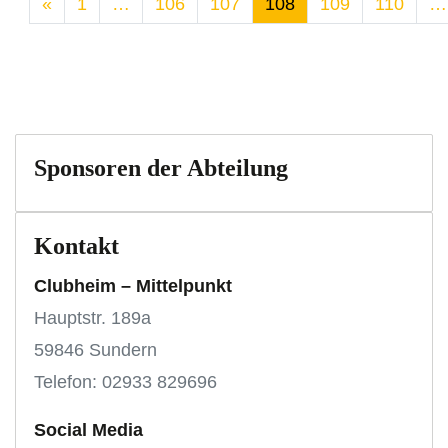
«
1
…
106
107
108
109
110
…
Sponsoren der Abteilung
Kontakt
Clubheim – Mittelpunkt
Hauptstr. 189a
59846 Sundern
Telefon: 02933 829696
Social Media